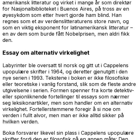
amerikansk litteratur og virket i mange år som direktør
for Nasjonalbiblioteket i Buenos Aires, på tross av en
øyesykdom som etter hvert gjorde ham blind. Han
regnes som et av verdenslitteraturens store navn, og
som en viktig eksponent for latinamerikansk litteratur –
en av dem som burde fått Nobelprisen, men aldri fikk
den.
Essay om alternativ virkelighet
Labyrinter
ble oversatt til norsk og gitt ut i Cappelens
upopulære skrifter i 1964, og deretter gjenutgitt i den
nye serien i 1993. Tekstene i boken er ikke filosofiske
eller teoretiske i vanlig forstand, slik som de fleste andre
utgivelsene i serien. Formen spenner fra korte detektiv-
eller spionliknende fortellinger til essays som nærmer
seg leksikonartikler, men som handler om en alternativ
virkelighet. Fortellerstemmene foregir å si noe om
verden i fullt alvor, men man er ikke alltid sikker på
hvilken verden.
Boka forsvarer likevel sin plass i Cappelens upopulære
skrifter fordi den er filosofisk på en annen måte: Den