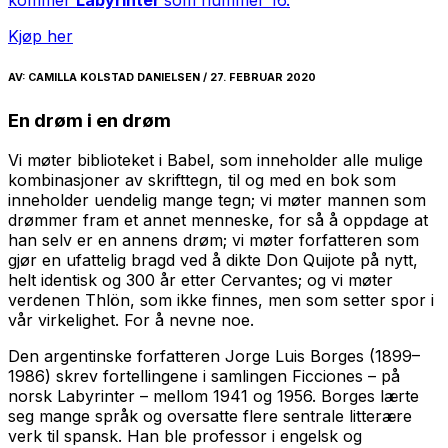
Kjøp her
AV:
CAMILLA KOLSTAD DANIELSEN / 27. FEBRUAR 2020
En drøm i en drøm
Vi møter biblioteket i Babel, som inneholder alle mulige
kombinasjoner av skrifttegn, til og med en bok som
inneholder uendelig mange tegn; vi møter mannen som
drømmer fram et annet menneske, for så å oppdage at
han selv er en annens drøm; vi møter forfatteren som
gjør en ufattelig bragd ved å dikte Don Quijote på nytt,
helt identisk og 300 år etter Cervantes; og vi møter
verdenen Thlön, som ikke finnes, men som setter spor i
vår virkelighet. For å nevne noe.
Den argentinske forfatteren Jorge Luis Borges (1899–
1986) skrev fortellingene i samlingen
Ficciones
– på
norsk
Labyrinter
– mellom 1941 og 1956. Borges lærte
seg mange språk og oversatte flere sentrale litterære
verk til spansk. Han ble professor i engelsk og