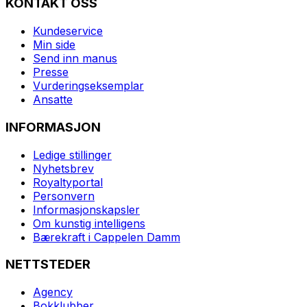
KONTAKT OSS
Kundeservice
Min side
Send inn manus
Presse
Vurderingseksemplar
Ansatte
INFORMASJON
Ledige stillinger
Nyhetsbrev
Royaltyportal
Personvern
Informasjonskapsler
Om kunstig intelligens
Bærekraft i Cappelen Damm
NETTSTEDER
Agency
Bokklubber