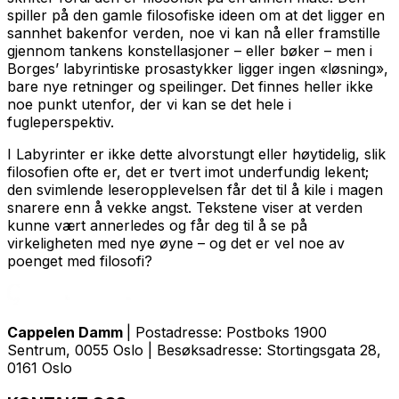
spiller på den gamle filosofiske ideen om at det ligger en
sannhet bakenfor verden, noe vi kan nå eller framstille
gjennom tankens konstellasjoner – eller bøker – men i
Borges’ labyrintiske prosastykker ligger ingen «løsning»,
bare nye retninger og speilinger. Det finnes heller ikke
noe punkt utenfor, der vi kan se det hele i
fugleperspektiv.
I
Labyrinter
er ikke dette alvorstungt eller høytidelig, slik
filosofien ofte er, det er tvert imot underfundig lekent;
den svimlende leseropplevelsen får det til å kile i magen
snarere enn å vekke angst. Tekstene viser at verden
kunne vært annerledes og får deg til å se på
virkeligheten med nye øyne – og det er vel noe av
poenget med filosofi?
Cappelen Damm
| Postadresse: Postboks 1900
Sentrum, 0055 Oslo | Besøksadresse: Stortingsgata 28,
0161 Oslo