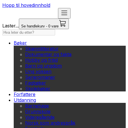
Hopp til hovedinnhold
Laster...
Se handlekurv - 0 vare
Bøker
Skjønnlitteratur
Dokumentar og fakta
Hobby og fritid
Barn og ungdom
Ung voksen
Serieromaner
Fagbøker
Skolebøker
Forfattere
Utdanning
Barnehage
Grunnskole
Videregående
Norsk som andrespråk