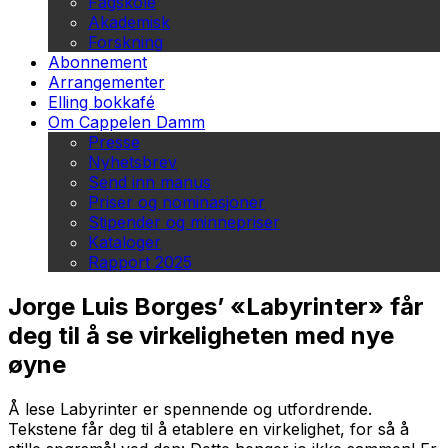
Fagskole
Akademisk
Forskning
Abonnement
Arrangementer
Elling bokkafé
Om Cappelen Damm
Presse
Nyhetsbrev
Send inn manus
Priser og nominasjoner
Stipender og minnepriser
Kataloger
Rapport 2025
Jorge Luis Borges’ «Labyrinter» får
deg til å se virkeligheten med nye
øyne
Å lese
Labyrinter
er spennende og utfordrende.
Tekstene får deg til å etablere en virkelighet, for så å