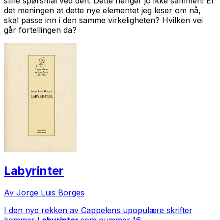
stille spørsmål ved den: Dette henger jo ikke sammen! Er
det meningen at dette nye elementet jeg leser om nå,
skal passe inn i den samme virkeligheten? Hvilken vei
går fortellingen da?
Labyrinter
Av Jorge Luis Borges
I den nye rekken av Cappelens upopulære skrifter
kommer
Labyrinter
som nummer 16.