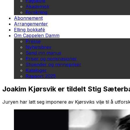
Fagskole
Akademisk
Forskning
Abonnement
Arrangementer
Elling bokkafé
Om Cappelen Damm
Presse
Nyhetsbrev
Send inn manus
Priser og nominasjoner
Stipender og minnepriser
Kataloger
Rapport 2025
Joakim Kjørsvik er tildelt Stig Sæte
Juryen har latt seg imponere av Kjørsviks vilje til å utfors