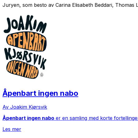
Juryen, som besto av Carina Elisabeth Beddari, Thomas 
Åpenbart ingen nabo
Av Joakim Kjørsvik
Åpenbart ingen nabo
er en samling med korte fortellinge
Les mer