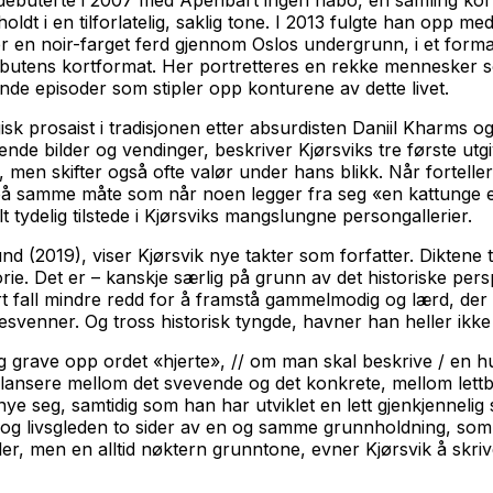
 debuterte i 2007 med
Åpenbart ingen nabo
, en samling ko
 holdt i en tilforlatelig, saklig tone. I 2013 fulgte han opp 
r en noir-farget ferd gjennom Oslos undergrunn, i et form
 debutens kortformat. Her portretteres en rekke mennesker s
tående episoder som stipler opp konturene av dette livet.
sk prosaist i tradisjonen etter absurdisten Daniil Kharms 
raskende bilder og vendinger, beskriver Kjørsviks tre første 
er, men skifter også ofte valør under hans blikk. Når fortell
 samme måte som når noen legger fra seg «en kattunge ell
t tydelig tilstede i Kjørsviks mangslungne persongallerier.
und
(2019), viser Kjørsvik nye takter som forfatter. Dikten
e. Det er – kanskje særlig på grunn av det historiske pers
ert fall mindre redd for å framstå gammelmodig og lærd, der
lgesvenner. Og tross historisk tyngde, havner han heller ikke
 grave opp ordet «hjerte», // om man skal beskrive / en hun
balansere mellom det svevende og det konkrete, mellom lett
fornye seg, samtidig som han har utviklet en lett gjenkjennelig
n og livsgleden to sider av en og samme grunnholdning, som
ler, men en alltid nøktern grunntone, evner Kjørsvik å skriv