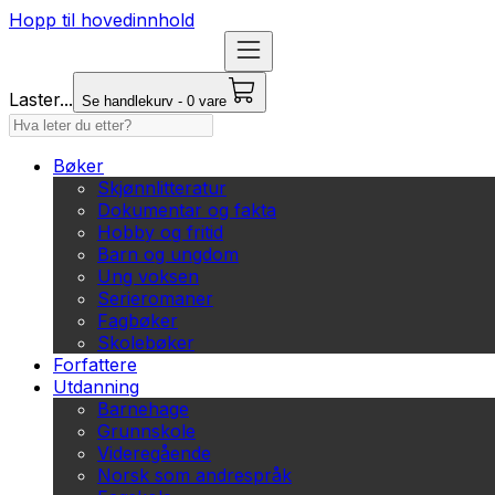
Hopp til hovedinnhold
Laster...
Se handlekurv - 0 vare
Bøker
Skjønnlitteratur
Dokumentar og fakta
Hobby og fritid
Barn og ungdom
Ung voksen
Serieromaner
Fagbøker
Skolebøker
Forfattere
Utdanning
Barnehage
Grunnskole
Videregående
Norsk som andrespråk