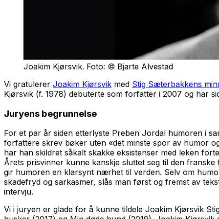
Joakim Kjørsvik. Foto: © Bjarte Alvestad
Vi gratulerer
Joakim Kjørsvik
med
Stig Sæterbakkens min
Kjørsvik (f. 1978) debuterte som forfatter i 2007 og har si
Juryens begrunnelse
For et par år siden etterlyste Preben Jordal humoren i sam
forfattere skrev bøker uten «det minste spor av humor og 
har han skildret såkalt skakke eksistenser med leken fortel
Årets prisvinner kunne kanskje sluttet seg til den franske
gir humoren en klarsynt nærhet til verden. Selv om humor
skadefryd og sarkasmer, slås man først og fremst av teks
intervju.
Vi i juryen er glade for å kunne tildele Joakim Kjørsvik 