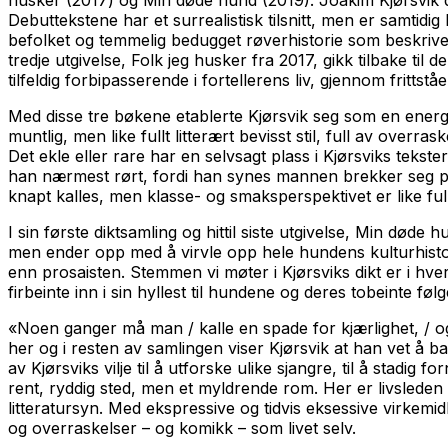
husker
(2017) og
Min døde hund
(2019). Joakim Kjørsvik
Debuttekstene har et surrealistisk tilsnitt, men er samtidig
befolket og temmelig bedugget røverhistorie som beskrive
tredje utgivelse,
Folk jeg husker
fra 2017, gikk tilbake til
tilfeldig forbipasserende i fortellerens liv, gjennom fritts
Med disse tre bøkene etablerte Kjørsvik seg som en energi
muntlig, men like fullt litterært bevisst stil, full av over
Det ekle eller rare har en selvsagt plass i Kjørsviks tekst
han nærmest rørt, fordi han synes mannen brekker seg på
knapt kalles, men klasse- og smaksperspektivet er like full
I sin første diktsamling og hittil siste utgivelse,
Min døde h
men ender opp med å virvle opp hele hundens kulturhistori
enn prosaisten. Stemmen vi møter i Kjørsviks dikt er i hv
firbeinte inn i sin hyllest til hundene og deres tobeinte fø
«Noen ganger må man / kalle en spade for kjærlighet, / og
her og i resten av samlingen viser Kjørsvik at han vet å 
av Kjørsviks vilje til å utforske ulike sjangre, til å stadig 
rent, ryddig sted, men et myldrende rom. Her er livslede
litteratursyn. Med ekspressive og tidvis eksessive virkemid
og overraskelser – og komikk – som livet selv.