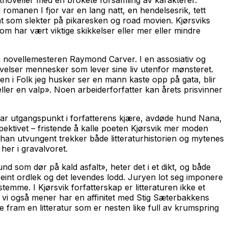
rtnoveller med en brokete forsamling av karakterer.
med romanen
I fjor var en lang natt
, en hendelsesrik, tett
at som slekter på pikaresken og road movien. Kjørsviks
om har vært viktige skikkelser eller mer eller mindre
og novellemesteren Raymond Carver. I en assosiativ og
utgivelser mennesker som lever sine liv utenfor mønsteret.
eren i Folk jeg husker ser en mann kaste opp på gata, blir
er en valp». Noen arbeiderforfatter kan årets prisvinner
e tar utgangspunkt i forfatterens kjære, avdøde hund Nana,
pektivet – fristende å kalle poeten Kjørsvik mer moden
 han utvungent trekker både litteraturhistorien og mytenes
 her i gravalvoret.
d som dør på kald asfalt», heter det i et dikt, og både
beint ordlek og det levendes lodd. Juryen lot seg imponere
 stemme. I Kjørsvik forfatterskap er litteraturen ikke et
 vi også mener har en affinitet med Stig Sæterbakkens
e fram en litteratur som er nesten like full av krumspring