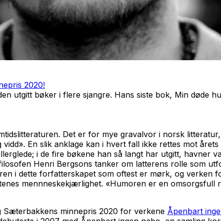
nepris 2020!
den utgitt bøker i flere sjangre. Hans siste bok,
Min døde h
tidslitteraturen. Det er for mye gravalvor i norsk litterat
vidd». En slik anklage kan i hvert fall ikke rettes mot åre
lerglede; i de fire bøkene han så langt har utgitt, havner va
 filosofen Henri Bergsons tanker om latterens rolle som utf
en i dette forfatterskapet som oftest er mørk, og verken 
tenes mennneskekjærlighet. «Humoren er en omsorgsfull rebe
Stig Sæterbakkens minnepris 2020 for verkene
Åpenbart ing