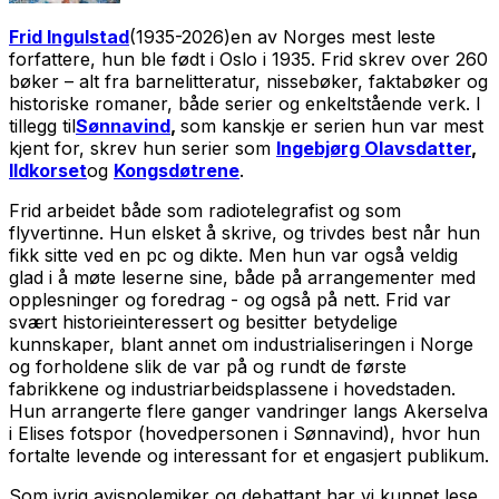
Frid Ingulstad
(1935-2026)en av Norges mest leste
forfattere, hun ble født i Oslo i 1935. Frid skrev over 260
bøker – alt fra barnelitteratur, nissebøker, faktabøker og
historiske romaner, både serier og enkeltstående verk. I
tillegg til
Sønnavind
,
som kanskje er serien hun var mest
kjent for, skrev hun serier som
Ingebjørg Olavsdatter
,
Ildkorset
og
Kongsdøtrene
.
Frid arbeidet både som radiotelegrafist og som
flyvertinne. Hun elsket å skrive, og trivdes best når hun
fikk sitte ved en pc og dikte. Men hun var også veldig
glad i å møte leserne sine, både på arrangementer med
opplesninger og foredrag - og også på nett. Frid var
svært historieinteressert og besitter betydelige
kunnskaper, blant annet om industrialiseringen i Norge
og forholdene slik de var på og rundt de første
fabrikkene og industriarbeidsplassene i hovedstaden.
Hun arrangerte flere ganger vandringer langs Akerselva
i Elises fotspor (hovedpersonen i Sønnavind), hvor hun
fortalte levende og interessant for et engasjert publikum.
Som ivrig avispolemiker og debattant har vi kunnet lese