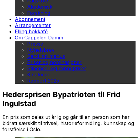
Fagskole
Akademisk
Forskning
Abonnement
Arrangementer
Elling bokkafé
Om Cappelen Damm
Presse
Nyhetsbrev
Send inn manus
Priser og nominasjoner
Stipender og minnepriser
Kataloger
Rapport 2025
Hedersprisen Bypatrioten til Frid
Ingulstad
En pris som deles ut årlig og går til en person som har
bidratt særskilt til trivsel, historieformidling, kunnskap og
forståelse i Oslo.