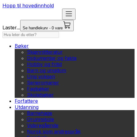
Hopp til hovedinnhold
Laster...
Se handlekurv - 0 vare
Bøker
Skjønnlitteratur
Dokumentar og fakta
Hobby og fritid
Barn og ungdom
Ung voksen
Serieromaner
Fagbøker
Skolebøker
Forfattere
Utdanning
Barnehage
Grunnskole
Videregående
Norsk som andrespråk