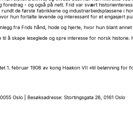
oredrag - og også på nett. Frid var svært historieinteress
og rundt de første fabrikkene og industriarbeidsplassene i 
vor hun fortalte levende og interessant for et engasjert pu
nnlegg fra Frids hånd, hode og hjerte, hvor hun blant annet
ne til å skape leseglede og spre interesse for norsk historie
tet 1. februar 1908 av kong Haakon VII «til belønning for fo
0055 Oslo | Besøksadresse: Stortingsgata 28, 0161 Oslo