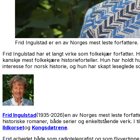
Frid Ingulstad er en av Norges mest leste forfatte
Frid Ingulstad har et langt virke som folkekjær forfatter.
kanskje mest folkekjære historieforteller. Hun har holdt h
interesse for norsk historie, og hun har skapt leseglede
Frid Ingulstad
(1935-2026)en av Norges mest leste forfatter
historiske romaner, både serier og enkeltstående verk. I till
Ildkorset
og
Kongsdøtrene
.
Frid arbeidet både som radiotelegrafist og som flyvertinne.