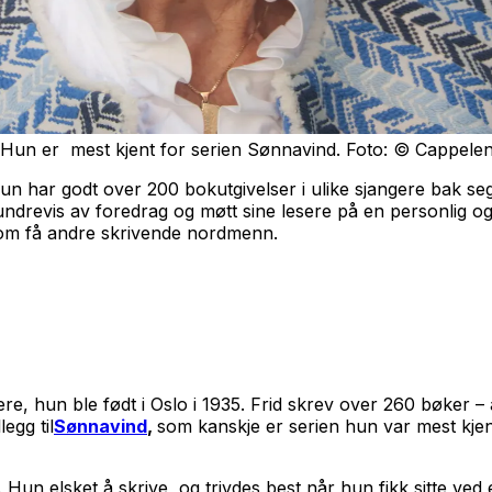
re. Hun er mest kjent for serien Sønnavind. Foto: © Cappe
 Hun har godt over 200 bokutgivelser i ulike sjangere bak s
undrevis av foredrag og møtt sine lesere på en personlig og
 som få andre skrivende nordmenn.
e, hun ble født i Oslo i 1935. Frid skrev over 260 bøker – a
egg til
Sønnavind
,
som kanskje er serien hun var mest kje
 Hun elsket å skrive, og trivdes best når hun fikk sitte ved