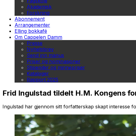
Fagskole
Akademisk
Forskning
Abonnement
Arrangementer
Elling bokkafé
Om Cappelen Damm
Presse
Nyhetsbrev
Send inn manus
Priser og nominasjoner
Stipender og minnepriser
Kataloger
Rapport 2025
Frid Ingulstad tildelt H.M. Kongens f
Ingulstad har gjennom sitt forfatterskap skapt interesse 