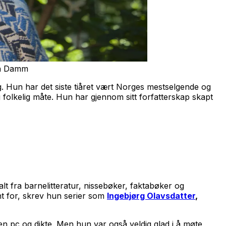
len Damm
eg. Hun har det siste tiåret vært Norges mestselgende og
 folkelig måte. Hun har gjennom sitt forfatterskap skapt
lt fra barnelitteratur, nissebøker, faktabøker og
nt for, skrev hun serier som
Ingebjørg Olavsdatter
,
 en pc og dikte. Men hun var også veldig glad i å møte