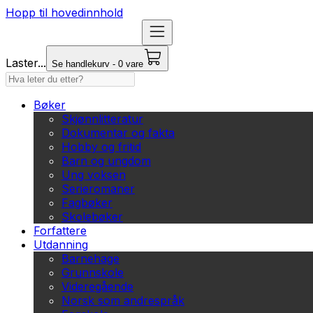
Hopp til hovedinnhold
Laster...
Se handlekurv - 0 vare
Bøker
Skjønnlitteratur
Dokumentar og fakta
Hobby og fritid
Barn og ungdom
Ung voksen
Serieromaner
Fagbøker
Skolebøker
Forfattere
Utdanning
Barnehage
Grunnskole
Videregående
Norsk som andrespråk