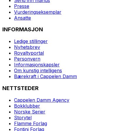
Send inn manus
Presse
Vurderingseksemplar
Ansatte
INFORMASJON
Ledige stillinger
Nyhetsbrev
Royaltyportal
Personvern
Informasjonskapsler
Om kunstig intelligens
Bærekraft i Cappelen Damm
NETTSTEDER
Cappelen Damm Agency
Bokklubber
Norske Serier
Storytel
Flamme Forlag
Fontini Forlag