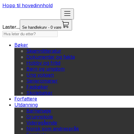
Hopp til hovedinnhold
Laster...
Se handlekurv - 0 vare
Bøker
Skjønnlitteratur
Dokumentar og fakta
Hobby og fritid
Barn og ungdom
Ung voksen
Serieromaner
Fagbøker
Skolebøker
Forfattere
Utdanning
Barnehage
Grunnskole
Videregående
Norsk som andrespråk