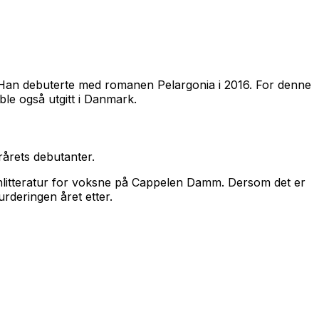
Bø. Han debuterte med romanen
Pelargonia
i 2016. For denne
ble også utgitt i Danmark.
rårets debutanter.
jønnlitteratur for voksne på Cappelen Damm. Dersom det er
urderingen året etter.