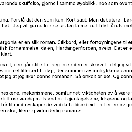
arende skuffelse, gjerne i samme øyeblikk, noe som eventuel
ng. Forstå det den som kan. Kort sagt: Man debuterer bare
bak. Jeg vil gjerne kunne si: Jeg la merke til det. Årets m
largonia
er en slik roman. Stikkord, eller fortøyningene til en
rafisk fornemmelse: dalen, Hardangerfjorden, sveits. Det er
klart.
, den går stille for seg, men den er skrevet i det jeg vil k
nn i et litterært forløp, der summen av inntrykkene danner
et jeg at jeg liker denne romanen. Så enkelt er det. Og de
nneskene, mekanismene, samfunnet: viktigheten av å være sk
olutt nødvendig motstand mot gjentagelsene, klisjeene og la
rå til med nyskapende vedlikeholdsarbeid. Det er en av gru
n stor, liten og vidunderlig roman.»