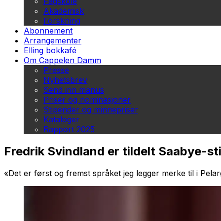
Fagskole
Akademisk
Forskning
Abonnement
Arrangementer
Elling bokkafé
Om Cappelen Damm
Presse
Nyhetsbrev
Send inn manus
Priser og nominasjoner
Stipender og minnepriser
Kataloger
Rapport 2025
Fredrik Svindland er tildelt Saabye-s
«Det er først og fremst språket jeg legger merke til i
Pelar