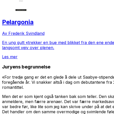
Pelargonia
Av Frederik Svindland
En ung gutt «trekker en bue med blikket fra den ene enden
langsomt veiv over plenen.
Les mer
Juryens begrunnelse
«For tredje gang er det en glede å dele ut Saabye-stipende
foregående år. Vi snakker altså i dag om debutantene fra 2
romantittel.
Men det er som kjent også tanken bak som teller. Den skal 
anmeldere, men færre arenaer. Det var færre markedsavdeli
var bedre før, like lite som jeg kan skrive under på at det 
Det handler om den samme overmodige og svimlende følel