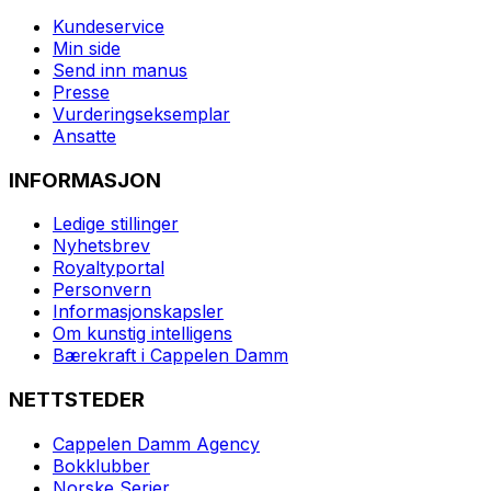
Kundeservice
Min side
Send inn manus
Presse
Vurderingseksemplar
Ansatte
INFORMASJON
Ledige stillinger
Nyhetsbrev
Royaltyportal
Personvern
Informasjonskapsler
Om kunstig intelligens
Bærekraft i Cappelen Damm
NETTSTEDER
Cappelen Damm Agency
Bokklubber
Norske Serier