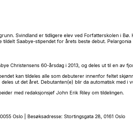
grunn. Svindland er tidligere elev ved Forfatterskolen i 
e tildelt Saabye-stipendet for årets beste debut.
Pelargonia
ye Christensens 60-årsdag i 2013, og deles ut til en av fjo
tipendet kan tildeles alle som debuterer innenfor feltet sk
kke deles ut det året. Debutanten(e) blir da automatisk med i v
ider med redaksjonsjef John Erik Riley om tildelingen.
0055 Oslo | Besøksadresse: Stortingsgata 28, 0161 Oslo