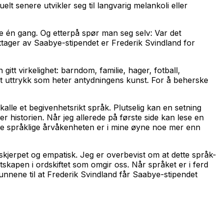
t senere utvikler seg til langvarig melankoli eller
 én gang. Og etterpå spør man seg selv: Var det
ottager av Saabye-stipendet er Frederik Svindland for
 gitt virkelighet: barndom, familie, hager, fotball,
 et uttrykk som heter antydningens kunst. For å beherske
alle et begivenhetsrikt språk. Plutselig kan en setning
 historien. Når jeg allerede på første side kan lese en
nne språklige årvåkenheten er i mine øyne noe mer enn
jerpet og empatisk. Jeg er overbevist om at dette språk-
tskapen i ordskiftet som omgir oss. Når språket er i ferd
nnene til at Frederik Svindland får Saabye-stipendet