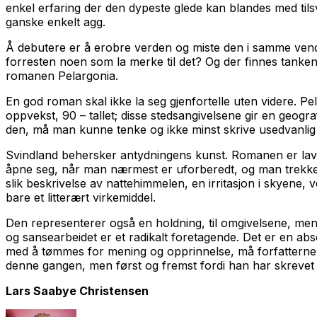
enkel erfaring der den dypeste glede kan blandes med tilsv
ganske enkelt agg.
Å debutere er å erobre verden og miste den i samme vendi
forresten noen som la merke til det? Og der finnes tanken 
romanen
Pelargonia
.
En god roman skal ikke la seg gjenfortelle uten videre.
Pe
oppvekst, 90 – tallet; disse stedsangivelsene gir en geog
den, må man kunne tenke og ikke minst skrive usedvanlig 
Svindland behersker antydningens kunst. Romanen er lavmælt
åpne seg, når man nærmest er uforberedt, og man trekkes i
slik beskrivelse av nattehimmelen,
en irritasjon i skyene,
v
bare et litterært virkemiddel.
Den representerer også en holdning, til omgivelsene, me
og sansearbeidet er et radikalt foretagende. Det er en abs
med å tømmes for mening og opprinnelse, må forfatterne t
denne gangen, men først og fremst fordi han har skrevet e
Lars Saabye Christensen