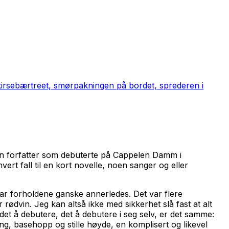
 kirsebærtreet, smørpakningen på bordet, sprederen i
l en forfatter som debuterte på Cappelen Damm i
ert fall til en kort novelle, noen sanger og eller
 var forholdene ganske annerledes. Det var flere
dvin. Jeg kan altså ikke med sikkerhet slå fast at alt
t det å debutere, det å debutere i seg selv, er det samme:
 basehopp og stille høyde, en komplisert og likevel