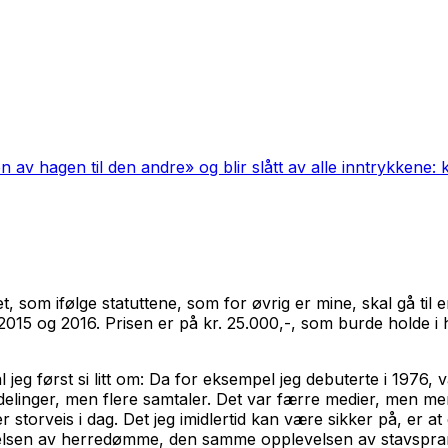
 av hagen til den andre» og blir slått av alle inntrykkene:
t, som ifølge statuttene, som for øvrig er mine, skal gå ti
015 og 2016. Prisen er på kr. 25.000,-, som burde holde i hv
jeg først si litt om: Da for eksempel jeg debuterte i 1976,
nger, men flere samtaler. Det var færre medier, men mer rø
er storveis i dag. Det jeg imidlertid kan være sikker på, er a
sen av herredømme, den samme opplevelsen av stavsprang,