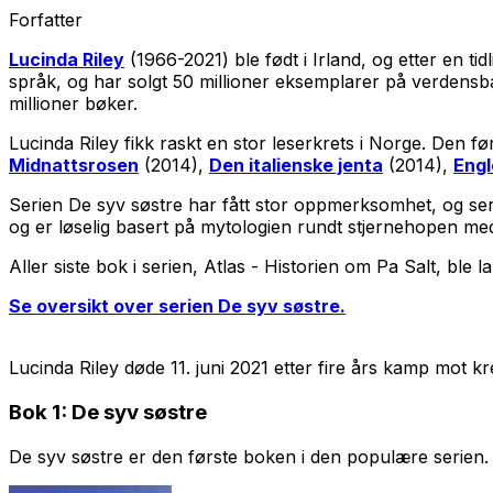
Forfatter
Lucinda Riley
(1966-2021) ble født i Irland, og etter en t
språk, og har solgt 50 millioner eksemplarer på verdensb
millioner bøker.
Lucinda Riley fikk raskt en stor leserkrets i Norge. Den f
Midnattsrosen
(2014),
Den italienske jenta
(2014),
Engl
Serien
De syv søstre
har fått stor oppmerksomhet, og seri
og er løselig basert på mytologien rundt stjernehopen m
Aller siste bok i serien,
Atlas - Historien om Pa Salt
, ble 
Se oversikt over serien De syv søstre.
Lucinda Riley døde 11. juni 2021 etter fire års kamp mot kre
Bok 1:
De syv søstre
De syv søstre
er den første boken i den populære serien