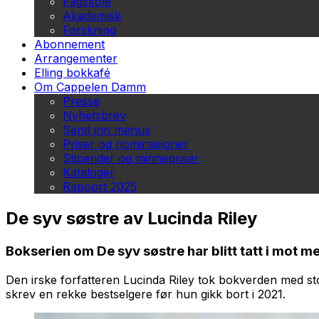
Fagskole
Akademisk
Forskning
Abonnement
Arrangementer
Elling bokkafé
Om Cappelen Damm
Presse
Nyhetsbrev
Send inn manus
Priser og nominasjoner
Stipender og minnepriser
Kataloger
Rapport 2025
De syv søstre av Lucinda Riley
Bokserien om De syv søstre har blitt tatt i mot 
Den irske forfatteren Lucinda Riley tok bokverden med s
skrev en rekke bestselgere før hun gikk bort i 2021.