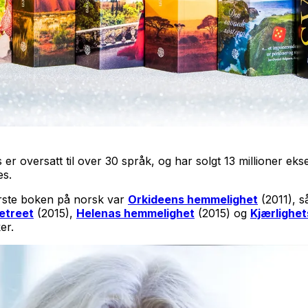
s er oversatt til over 30 språk, og har solgt 13 millioner 
es.
første boken på norsk var
Orkideens hemmelighet
(2011), s
etreet
(2015),
Helenas hemmelighet
(2015) og
Kjærlighe
er.