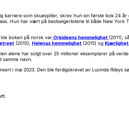
idlig karriere som skuespiller, skrev hun sin første bok 24 
asis. Hun har vært på bestselgerlistene til både New York
ørste boken på norsk var
Orkideens hemmelighet
(2011), s
etreet
(2015),
Helenas hemmelighet
(2015) og
Kjærlighe
en alene har solgt over 25 millioner eksemplarer på verden
ed samme navn.
lansert i mai 2023. Den ble ferdigskrevet av Lucinda Rileys 
ft.
.