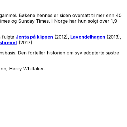
år gammel. Bøkene hennes er siden oversatt til mer enn 40
 Times og Sunday Times. I Norge har hun solgt over 1,9
å fulgte
Jenta på klippen
(2012)
,
Lavendelhagen
(2013),
tsbrevet
(2017).
sbasis. Den forteller historien om syv adopterte søstre
sønn, Harry Whittaker.