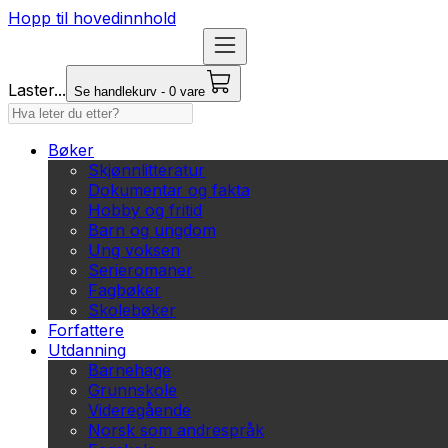
Hopp til hovedinnhold
Laster...
Se handlekurv - 0 vare
Bøker
Skjønnlitteratur
Dokumentar og fakta
Hobby og fritid
Barn og ungdom
Ung voksen
Serieromaner
Fagbøker
Skolebøker
Forfattere
Utdanning
Barnehage
Grunnskole
Videregående
Norsk som andrespråk