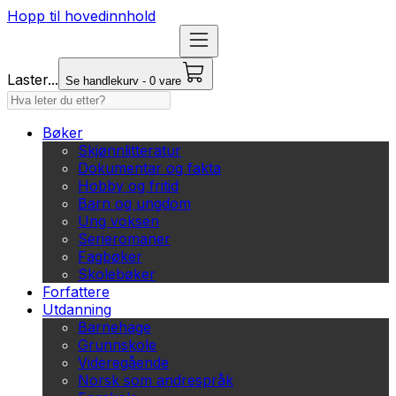
Hopp til hovedinnhold
Laster...
Se handlekurv - 0 vare
Bøker
Skjønnlitteratur
Dokumentar og fakta
Hobby og fritid
Barn og ungdom
Ung voksen
Serieromaner
Fagbøker
Skolebøker
Forfattere
Utdanning
Barnehage
Grunnskole
Videregående
Norsk som andrespråk