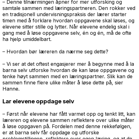
– Denne tilnærmingen åpner for mer utforsking og
samtale sammen med læringspartneren. Den rokker ved
en tradisjonell undervisningspraksis der lærer starter
timen med å forklare hvordan oppgavene skal løses, og
elevene sitter stille og lytter. Når elevene endelig skal i
gang med å løse oppgavene selv, én og én, må de ofte
ha hjelp umiddelbart.
– Hvordan bør læreren da nærme seg dette?
– Vi ser at det oftest engasjerer mer å begynne med å la
barna selv utforske hvordan de kan løse oppgavene og
tenke høyt sammen med en læringspartner. Slik kan de
sammen finne flere ulike måter å løse dette på, sier
Hanne.
Lar elevene oppdage selv
– Først når elevene har fått varmet opp og tenkt litt, kan
læreren og elevene sammen reflektere over ulike måter
å løse oppgaven på. Fordelen med denne rekkefølgen,
er at barna selv får oppdage og utforske
problemstillingen, reflektere over egen læring, og at de