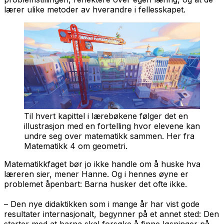
lærer ulike metoder av hverandre i fellesskapet.
Til hvert kapittel i lærebøkene følger det en
illustrasjon med en fortelling hvor elevene kan
undre seg over matematikk sammen. Her fra
Matematikk 4 om geometri.
Matematikkfaget bør jo ikke handle om å huske hva
læreren sier, mener Hanne. Og i hennes øyne er
problemet åpenbart: Barna husker det ofte ikke.
– Den nye didaktikken som i mange år har vist gode
resultater internasjonalt, begynner på et annet sted: Den
starter med at barna skal forsøke å finne løsninger på