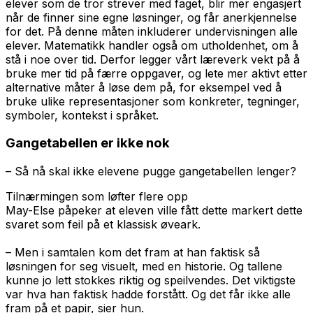
elever som de tror strever med faget, blir mer engasjert
når de finner sine egne løsninger, og får anerkjennelse
for det. På denne måten inkluderer undervisningen alle
elever. Matematikk handler også om utholdenhet, om å
stå i noe over tid. Derfor legger vårt læreverk vekt på å
bruke mer tid på færre oppgaver, og lete mer aktivt etter
alternative måter å løse dem på, for eksempel ved å
bruke ulike representasjoner som konkreter, tegninger,
symboler, kontekst i språket.
Gangetabellen er ikke nok
– Så nå skal ikke elevene pugge gangetabellen lenger?
Tilnærmingen som løfter flere opp
May-Else påpeker at eleven ville fått dette markert dette
svaret som feil på et klassisk øveark.
– Men i samtalen kom det fram at han faktisk så
løsningen for seg visuelt, med en historie. Og tallene
kunne jo lett stokkes riktig og speilvendes. Det viktigste
var hva han faktisk hadde forstått. Og det får ikke alle
fram på et papir, sier hun.