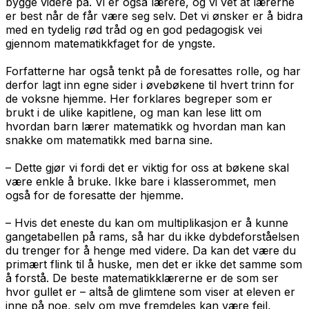
bygge videre på. Vi er også lærere, og vi vet at lærerne
er best når de får være seg selv. Det vi ønsker er å bidra
med en tydelig rød tråd og en god pedagogisk vei
gjennom matematikkfaget for de yngste.
Forfatterne har også tenkt på de foresattes rolle, og har
derfor lagt inn egne sider i øvebøkene til hvert trinn for
de voksne hjemme. Her forklares begreper som er
brukt i de ulike kapitlene, og man kan lese litt om
hvordan barn lærer matematikk og hvordan man kan
snakke om matematikk med barna sine.
– Dette gjør vi fordi det er viktig for oss at bøkene skal
være enkle å bruke. Ikke bare i klasserommet, men
også for de foresatte der hjemme.
– Hvis det eneste du kan om multiplikasjon er å kunne
gangetabellen på rams, så har du ikke dybdeforståelsen
du trenger for å henge med videre. Da kan det være du
primært flink til å huske, men det er ikke det samme som
å forstå. De beste matematikklærerne er de som ser
hvor gullet er – altså de glimtene som viser at eleven er
inne på noe, selv om mye fremdeles kan være feil,