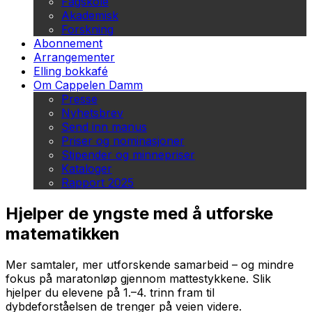
Fagskole
Akademisk
Forskning
Abonnement
Arrangementer
Elling bokkafé
Om Cappelen Damm
Presse
Nyhetsbrev
Send inn manus
Priser og nominasjoner
Stipender og minnepriser
Kataloger
Rapport 2025
Hjelper de yngste med å utforske
matematikken
Mer samtaler, mer utforskende samarbeid – og mindre
fokus på maratonløp gjennom mattestykkene. Slik
hjelper du elevene på 1.–4. trinn fram til
dybdeforståelsen de trenger på veien videre.