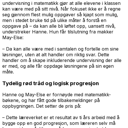
undervisning i matematikk gjør at alle elevene i klassen
kan være med på sitt nivå. Når fokuset ikke er å regne
seg gjennom flest mulig oppgaver så kjapt som mulig,
men i stedet bruke tid på ulike måter å forstå en
oppgave på – da kan alle bli løftet opp, uansett nivå,
understreker Hanne. Hun får tilslutning fra makker
May-Else:
– Da kan alle være med i samtalen og fortelle om sine
løsninger, uten at alt handler om riktig svar. Dette
handler om å skape inkluderende undervisning der alle
er med, og alle får oppdage løsningene på sin egen
måte.
Tydelig rød tråd og logisk progresjon
Hanne og May-Else er fornøyde med matematikk-
bøkene, og har fått gode tilbakemeldinger på
oppbygningen. Det setter de pris på:
– Dette læreverket er et resultat av ti års arbeid med å
bygge opp en god progresjon, som læreren selv må