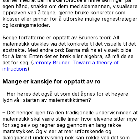
egen hånd, snakke om dem med sidemannen, visualisere
oppgaven ved å tegne, gjerne bruke konkreter som
klosser eller pinner for å utforske mulige regnestrategier
og løsningsmetoder.
Begge forfatterne er opptatt av Bruners teori: All
matematikk utvikles via det konkrete til det visuelle til det
abstrakte. Med andre ord: Barna må ha et visuelt bilde
for å lære: Enten det er brøk eller algebra, så må de se
det for seg. (
Jeromy Bruner, Toward a theory of
intructions
)
Mange er kanskje for opptatt av ro
– Her høres det også ut som det åpnes for et høyere
lydnivå i starten av matematikktimen?
– Det henger igjen fra den tradisjonelle undervisningen at
matematikk skal være stille timer hvor elevene sitter mye
for seg selv og regner seg gjennom en lang rekke
mattestykker. Og vi ser at mer utforskende og
dialogbasert undervisning nok kan rokke ved det som