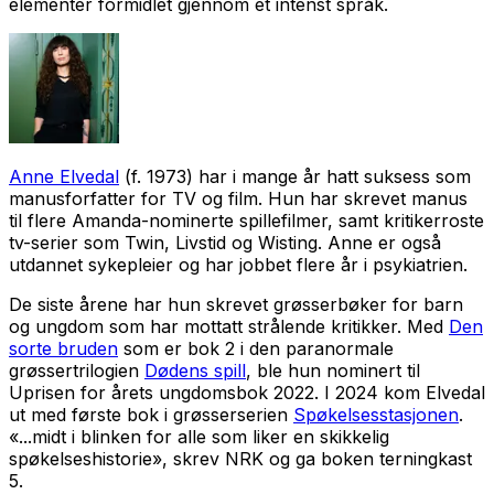
elementer formidlet gjennom et intenst språk.
Anne Elvedal
(f. 1973) har i mange år hatt suksess som
manusforfatter for TV og film. Hun har skrevet manus
til flere Amanda-nominerte spillefilmer, samt kritikerroste
tv-serier som
Twin, Livstid
og
Wisting
. Anne er også
utdannet sykepleier og har jobbet flere år i psykiatrien.
De siste årene har hun skrevet grøsserbøker for barn
og ungdom som har mottatt strålende kritikker. Med
Den
sorte bruden
som er bok 2 i den paranormale
grøssertrilogien
Dødens spill
, ble hun nominert til
Uprisen for årets ungdomsbok 2022. I 2024 kom Elvedal
ut med første bok i grøsserserien
Spøkelsesstasjonen
.
«...midt i blinken for alle som liker en skikkelig
spøkelseshistorie», skrev NRK og ga boken terningkast
5.