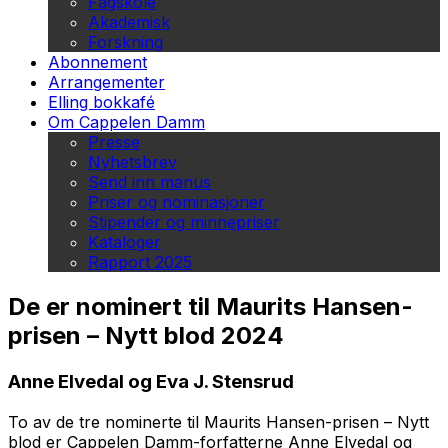
Fagskole
Akademisk
Forskning
Abonnement
Arrangementer
Elling bokkafé
Om Cappelen Damm
Presse
Nyhetsbrev
Send inn manus
Priser og nominasjoner
Stipender og minnepriser
Kataloger
Rapport 2025
De er nominert til Maurits Hansen-
prisen – Nytt blod 2024
Anne Elvedal og Eva J. Stensrud
To av de tre nominerte til Maurits Hansen-prisen – Nytt
blod er Cappelen Damm-forfatterne Anne Elvedal og