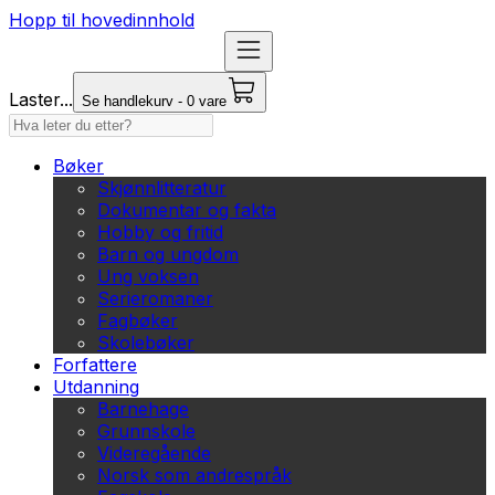
Hopp til hovedinnhold
Laster...
Se handlekurv - 0 vare
Bøker
Skjønnlitteratur
Dokumentar og fakta
Hobby og fritid
Barn og ungdom
Ung voksen
Serieromaner
Fagbøker
Skolebøker
Forfattere
Utdanning
Barnehage
Grunnskole
Videregående
Norsk som andrespråk