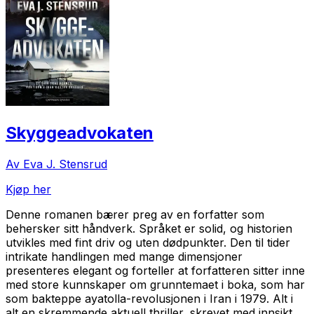
Skyggeadvokaten
Av Eva J. Stensrud
Kjøp her
Denne romanen bærer preg av en forfatter som
behersker sitt håndverk. Språket er solid, og historien
utvikles med fint driv og uten dødpunkter. Den til tider
intrikate handlingen med mange dimensjoner
presenteres elegant og forteller at forfatteren sitter inne
med store kunnskaper om grunntemaet i boka, som har
som bakteppe ayatolla-revolusjonen i Iran i 1979. Alt i
alt en skremmende aktuell thriller, skrevet med innsikt