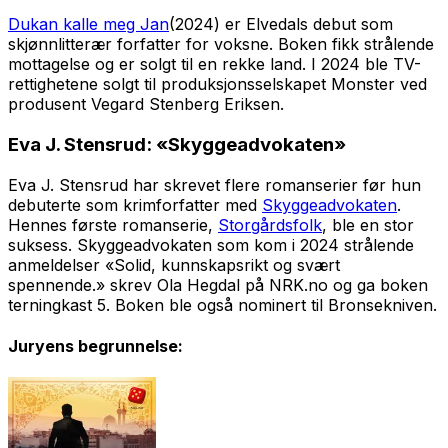
Du
kan kalle meg Jan
(2024) er Elvedals debut som
skjønnlitterær forfatter for voksne. Boken fikk strålende
mottagelse og er solgt til en rekke land. I 2024 ble TV-
rettighetene solgt til produksjonsselskapet Monster ved
produsent Vegard Stenberg Eriksen.
Eva J. Stensrud: «Skyggeadvokaten»
Eva J. Stensrud har skrevet flere romanserier før hun
debuterte som krimforfatter med
Skyggeadvokaten
.
Hennes første romanserie,
Storgårdsfolk
, ble en stor
suksess.
Skyggeadvokaten
som kom i 2024 strålende
anmeldelser «Solid, kunnskapsrikt og svært
spennende.» skrev Ola Hegdal på NRK.no og ga boken
terningkast 5. Boken ble også nominert til Bronsekniven.
Juryens begrunnelse: