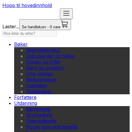
Hopp til hovedinnhold
Laster...
Se handlekurv - 0 vare
Bøker
Skjønnlitteratur
Dokumentar og fakta
Hobby og fritid
Barn og ungdom
Ung voksen
Serieromaner
Fagbøker
Skolebøker
Forfattere
Utdanning
Barnehage
Grunnskole
Videregående
Norsk som andrespråk