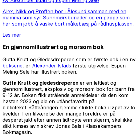
Av Alexander Istad og Espen Meling Sele
Alex, Nikk og Proffen bor i Ålesund sammen med en
mamma som syr Sunnmørsbunader og en pappa som
har som jobb å vaske bort måkebæsj på rådhusplassen.
Les mer
En gjennomillustrert og morsom bok
Gutta Krutt og Gledesdreperen
som er første bok i en ny
bokserie
,
er
Alexander Istads
første utgivelse. Espen
Meling Sele har illustrert boken.
Gutta Krutt og gledesdreperen
er en lettlest og
gjennomillustrert, eksplosiv og morsom bok for barn fra
9-12 år. Boken fikk strålende anmeldelser da den kom
høsten 2023 og ble en utlånsfavoritt på
biblioteket. «åtteåringen hjemme slukte boka i løpet av to
kvelder. I en tilværelse der mange foreldre er på
desperat jakt etter annen tidtrøyte enn skjerm, skal ikke
slikt kimses av.» skrev Jonas Bals i Klassekampens
Bokmagasin.