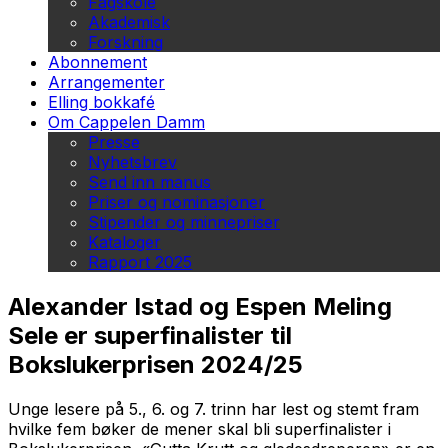
Fagskole
Akademisk
Forskning
Abonnement
Arrangementer
Elling bokkafé
Om Cappelen Damm
Presse
Nyhetsbrev
Send inn manus
Priser og nominasjoner
Stipender og minnepriser
Kataloger
Rapport 2025
Alexander Istad og Espen Meling
Sele er superfinalister til
Bokslukerprisen 2024/25
Unge lesere på 5., 6. og 7. trinn har lest og stemt fram
hvilke fem bøker de mener skal bli superfinalister i