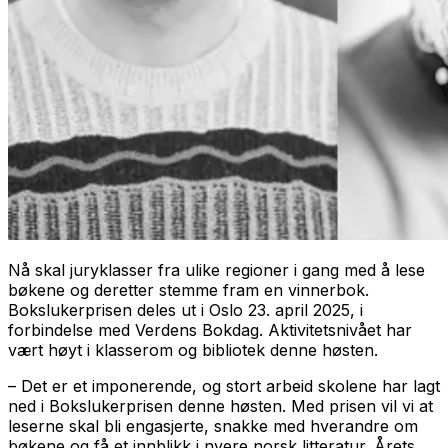
Nå skal juryklasser fra ulike regioner i gang med å lese
bøkene og deretter stemme fram en vinnerbok.
Bokslukerprisen deles ut i Oslo 23. april 2025, i
forbindelse med Verdens Bokdag. Aktivitetsnivået har
vært høyt i klasserom og bibliotek denne høsten.
– Det er et imponerende, og stort arbeid skolene har lagt
ned i Bokslukerprisen denne høsten. Med prisen vil vi at
leserne skal bli engasjerte, snakke med hverandre om
bøkene og få et innblikk i nyere norsk litteratur. Årets