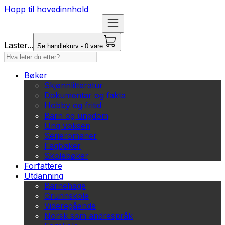
Hopp til hovedinnhold
Laster...
Se handlekurv - 0 vare
Bøker
Skjønnlitteratur
Dokumentar og fakta
Hobby og fritid
Barn og ungdom
Ung voksen
Serieromaner
Fagbøker
Skolebøker
Forfattere
Utdanning
Barnehage
Grunnskole
Videregående
Norsk som andrespråk