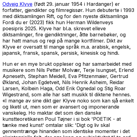
Odveig Klyve
(født 29. januar 1954 i Hardanger) er
forfatter, gjendikter og filmregissør. Hun debuterte i 1993
med diktsamlingen
Rift
, og for den nyeste diktsamlinga
Fordi du er
(2023) fikk hun Herman Wildenveys
poesipris 2025. Klyve har bl.a. skrevet elleve
diktsamlinger, fire gjendiktninger, åtte barnebøker, og
har hatt manus og regi på mange kortfilmer. Dikt av
Klyve er oversatt til mange språk m.a. arabisk, engelsk,
japansk, fransk, spansk, persisk, kinesisk og hindi.
Hun er en mye brukt oppleser og har samarbeidet med
musikere som Nils Petter Molvær, Terje Isungset, Erlend
Apneseth, Stephan Meidell, Eva Pfitzenmaier, Gertrud
Økland, Johan Egdetveit, Nils Henrik Asheim, Reidar
Larsen, Kolbein Haga, Odd Erik Ognedal og Stig Roar
Wigestrand, som alle har satt musikk til diktene hennes.
«I mange av sine dikt gjer Klyve noko som kan sjå enkelt
og liketil ut, men som er avansert og imponerande
vanskeleg. Ho maktar det som den danske
kunstteoretikaren Poul Tøjner i si bok 'POETIK - at
tænke med kunst' omtalar slik: 'Digt og liv skal
gennemtrænge hinanden som identiske momenter i det