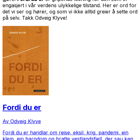
engasjert i vår verdens ulykkelige tilstand. Her er ord for
det vi ser og hører, og som vi ikke alltid greier å sette ord
på selv. Takk Odveig Klyve!
Fordi du er
Av Odveig Klyve
Fordi du er
handlar om reise, eksil, krig, pandemi, ein
klem, ein barndom og bratte vestlandsfjell, der sau kan