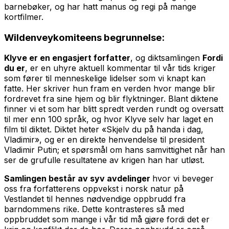
barnebøker, og har hatt manus og regi på mange
kortfilmer.
Wildenveykomiteens
begrunnelse:
Klyve er en engasjert forfatter
, og diktsamlingen
Fordi
du er
, er en uhyre aktuell kommentar til vår tids kriger
som fører til menneskelige lidelser som vi knapt kan
fatte. Her skriver hun fram en verden hvor mange blir
fordrevet fra sine hjem og blir flyktninger. Blant diktene
finner vi et som har blitt spredt verden rundt og oversatt
til mer enn 100 språk, og hvor Klyve selv har laget en
film til diktet. Diktet heter «Skjelv du på handa i dag,
Vladimir», og er en direkte henvendelse til president
Vladimir Putin; et spørsmål om hans samvittighet når han
ser de grufulle resultatene av krigen han har utløst.
Samlingen består av syv avdelinger
hvor vi beveger
oss fra forfatterens oppvekst i norsk natur på
Vestlandet til hennes nødvendige oppbrudd fra
barndommens rike. Dette kontrasteres så med
oppbruddet som mange i vår tid må gjøre fordi det er