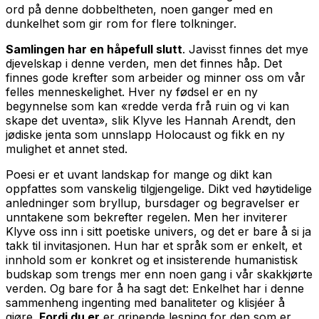
ord på denne dobbeltheten, noen ganger med en
dunkelhet som gir rom for flere tolkninger.
Samlingen har en håpefull slutt
. Javisst finnes det mye
djevelskap i denne verden, men det finnes håp. Det
finnes gode krefter som arbeider og minner oss om vår
felles menneskelighet. Hver ny fødsel er en ny
begynnelse som kan «redde verda frå ruin og vi kan
skape det uventa», slik Klyve les Hannah Arendt, den
jødiske jenta som unnslapp Holocaust og fikk en ny
mulighet et annet sted.
Poesi er et uvant landskap for mange og dikt kan
oppfattes som vanskelig tilgjengelige. Dikt ved høytidelige
anledninger som bryllup, bursdager og begravelser er
unntakene som bekrefter regelen. Men her inviterer
Klyve oss inn i sitt poetiske univers, og det er bare å si ja
takk til invitasjonen. Hun har et språk som er enkelt, et
innhold som er konkret og et insisterende humanistisk
budskap som trengs mer enn noen gang i vår skakkjørte
verden. Og bare for å ha sagt det: Enkelhet har i denne
sammenheng ingenting med banaliteter og klisjéer å
gjøre.
Fordi du er
er gripende lesning for den som er