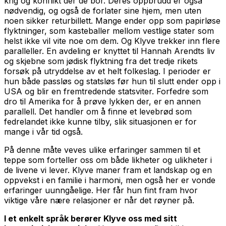
krig og konflikt der de bor. Deres oppbrudd er også
nødvendig, og også de forlater sine hjem, men uten
noen sikker returbillett. Mange ender opp som papirløse
flyktninger, som kasteballer mellom vestlige stater som
helst ikke vil vite noe om dem. Og Klyve trekker inn flere
paralleller. En avdeling er knyttet til Hannah Arendts liv
og skjebne som jødisk flyktning fra det tredje rikets
forsøk på utryddelse av et helt folkeslag. I perioder er
hun både passløs og statsløs før hun til slutt ender opp i
USA og blir en fremtredende statsviter. Forfedre som
dro til Amerika for å prøve lykken der, er en annen
parallell. Det handler om å finne et levebrød som
fedrelandet ikke kunne tilby, slik situasjonen er for
mange i vår tid også.
På denne måte veves ulike erfaringer sammen til et
teppe som forteller oss om både likheter og ulikheter i
de livene vi lever. Klyve maner fram et landskap og en
oppvekst i en familie i harmoni, men også her er vonde
erfaringer uunngåelige. Her får hun fint fram hvor
viktige våre nære relasjoner er når det røyner på.
I et enkelt språk berører Klyve oss med sitt