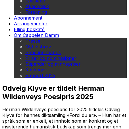
Fagskole
Akademisk
Forskning
Abonnement
Arrangementer
Elling bokkafé
Om Cappelen Damm
Presse
Nyhetsbrev
Send inn manus
Priser og nominasjoner
Stipender og minnepriser
Kataloger
Rapport 2025
Odveig Klyve er tildelt Herman
Wildenveys Poesipris 2025
Herman Wildenveys poesipris for 2025 tildeles Odveig
Klyve for hennes diktsamling «Fordi du er». – Hun har et
språk som er enkelt, et innhold som er konkret og et
insisterende humanistisk budskap som trengs mer enn