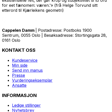
eksistensielle felt, der gør krop og subjektivitet til to ord
for eet fænomen: væren.'» (frå Helge Torvund sitt
etterord til Kjærleikens geometri)
Cappelen Damm
| Postadresse: Postboks 1900
Sentrum, 0055 Oslo | Besøksadresse: Stortingsgata 28,
0161 Oslo
KONTAKT OSS
Kundeservice
Min side
Send inn manus
Presse
Vurderingseksemplar
Ansatte
INFORMASJON
Ledige stillinger
Nyhetsbrev