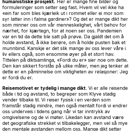
humanistiske prosjekt.
Her er mange fine bilder og
formuleringer som setter seg fast. Hvem vil vel ikke ha
«ein far som bles kjærleik ut i rommet eller ei mor som
syr latter inn i falma gardiner»? Og det er mange dikt her
som minner oss om vår menneskelighet, vårt behov for
nærhet, for kjærtegn, for at noen ser oss. Pandemien
var en tid da dette ble satt på prøve. Da gjaldt det om å
holde avstand, å ikke berøre, om å holde pusten bak et
munnbind. Kanskje er det slik mange av oss lever våre i
liv ellers også, som ensomme øyer på et stort hav.
Tittelen på diktsamlinga, «Fordi du er» sier noe om dette.
Den kan sikkert forstås på ulike måter, men jeg tenker at
dette er en påminnelse om viktigheten av relasjoner: Jeg
er fordi du er.
Reisemotivet er tydelig i mange dikt
. Vi er alle reisende
både i tid og avstand, to begreper som Klyve stadig
vender tilbake til. Vi reiser fysisk i en verden som
framstår stadig mindre, men også mentalt fordi vi endrer
oss underveis i tidens gang når vi tar inntrykk av
omgivelsene og de vi møter. Likedan kan avstand være
det geografiske strekket vi tilbakelegger, men vel så mye
den mentale avstanden mellom oss. Mange dikt setter