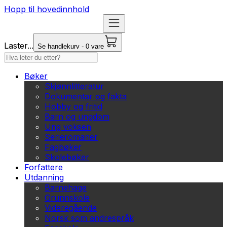
Hopp til hovedinnhold
Laster...
Se handlekurv - 0 vare
Bøker
Skjønnlitteratur
Dokumentar og fakta
Hobby og fritid
Barn og ungdom
Ung voksen
Serieromaner
Fagbøker
Skolebøker
Forfattere
Utdanning
Barnehage
Grunnskole
Videregående
Norsk som andrespråk