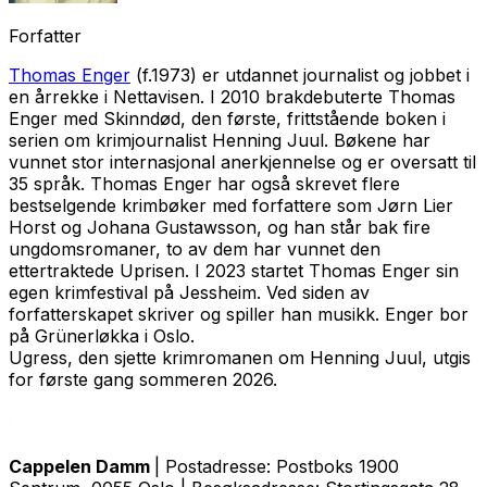
Forfatter
Thomas Enger
(f.1973) er utdannet journalist og jobbet i
en årrekke i Nettavisen. I 2010 brakdebuterte Thomas
Enger med
Skinndød
, den første, frittstående boken i
serien om krimjournalist Henning Juul. Bøkene har
vunnet stor internasjonal anerkjennelse og er oversatt til
35 språk. Thomas Enger har også skrevet flere
bestselgende krimbøker med forfattere som Jørn Lier
Horst og Johana Gustawsson, og han står bak fire
ungdomsromaner, to av dem har vunnet den
ettertraktede Uprisen. I 2023 startet Thomas Enger sin
egen krimfestival på Jessheim. Ved siden av
forfatterskapet skriver og spiller han musikk. Enger bor
på Grünerløkka i Oslo.
Ugress
, den sjette krimromanen om Henning Juul, utgis
for første gang sommeren 2026.
Cappelen Damm
| Postadresse: Postboks 1900