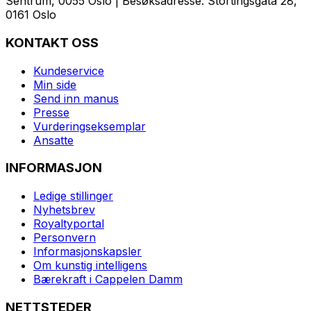
Sentrum, 0055 Oslo | Besøksadresse: Stortingsgata 28,
0161 Oslo
KONTAKT OSS
Kundeservice
Min side
Send inn manus
Presse
Vurderingseksemplar
Ansatte
INFORMASJON
Ledige stillinger
Nyhetsbrev
Royaltyportal
Personvern
Informasjonskapsler
Om kunstig intelligens
Bærekraft i Cappelen Damm
NETTSTEDER