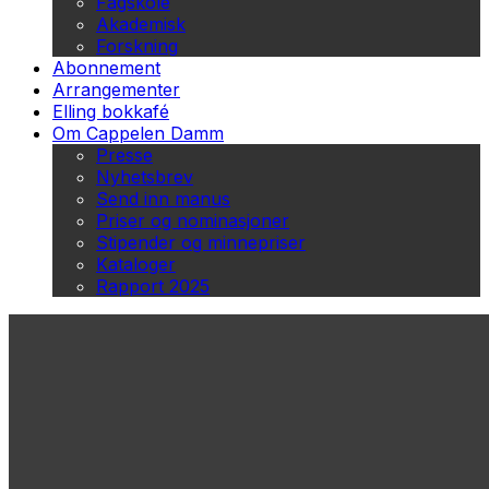
Fagskole
Akademisk
Forskning
Abonnement
Arrangementer
Elling bokkafé
Om Cappelen Damm
Presse
Nyhetsbrev
Send inn manus
Priser og nominasjoner
Stipender og minnepriser
Kataloger
Rapport 2025