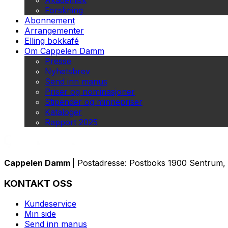
Akademisk
Forskning
Abonnement
Arrangementer
Elling bokkafé
Om Cappelen Damm
Presse
Nyhetsbrev
Send inn manus
Priser og nominasjoner
Stipender og minnepriser
Kataloger
Rapport 2025
Cappelen Damm
| Postadresse: Postboks 1900 Sentrum, 
KONTAKT OSS
Kundeservice
Min side
Send inn manus