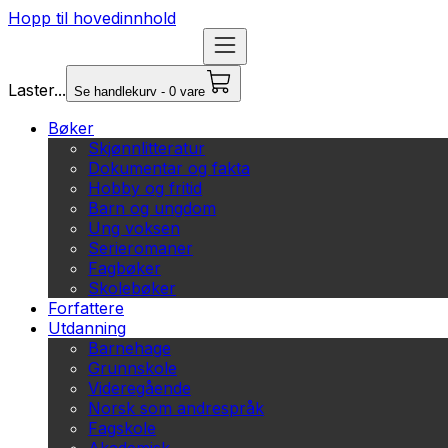
Hopp til hovedinnhold
Laster...
Se handlekurv - 0 vare
Bøker
Skjønnlitteratur
Dokumentar og fakta
Hobby og fritid
Barn og ungdom
Ung voksen
Serieromaner
Fagbøker
Skolebøker
Forfattere
Utdanning
Barnehage
Grunnskole
Videregående
Norsk som andrespråk
Fagskole