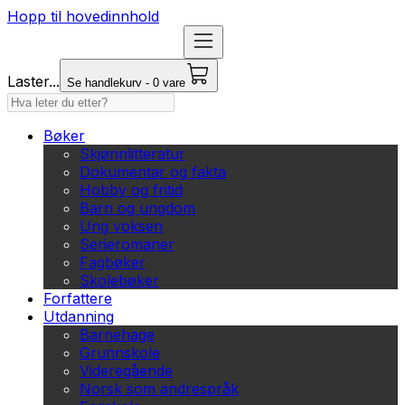
Hopp til hovedinnhold
Laster...
Se handlekurv - 0 vare
Bøker
Skjønnlitteratur
Dokumentar og fakta
Hobby og fritid
Barn og ungdom
Ung voksen
Serieromaner
Fagbøker
Skolebøker
Forfattere
Utdanning
Barnehage
Grunnskole
Videregående
Norsk som andrespråk