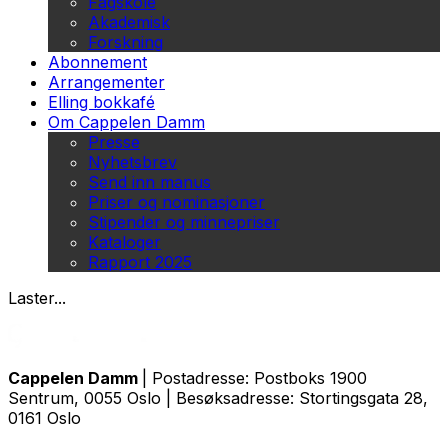
Fagskole
Akademisk
Forskning
Abonnement
Arrangementer
Elling bokkafé
Om Cappelen Damm
Presse
Nyhetsbrev
Send inn manus
Priser og nominasjoner
Stipender og minnepriser
Kataloger
Rapport 2025
Laster...
Cappelen Damm
| Postadresse: Postboks 1900
Sentrum, 0055 Oslo | Besøksadresse: Stortingsgata 28,
0161 Oslo