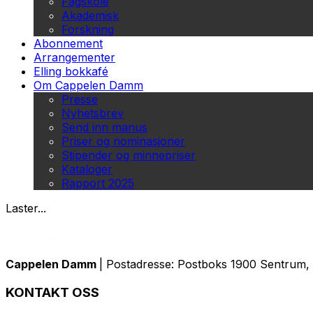
Fagskole
Akademisk
Forskning
Abonnement
Arrangementer
Elling bokkafé
Om Cappelen Damm
Presse
Nyhetsbrev
Send inn manus
Priser og nominasjoner
Stipender og minnepriser
Kataloger
Rapport 2025
Laster...
Cappelen Damm
| Postadresse: Postboks 1900 Sentrum, 
KONTAKT OSS