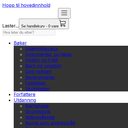
Hopp til hovedinnhold
Laster...
Se handlekurv - 0 vare
Bøker
Skjønnlitteratur
Dokumentar og fakta
Hobby og fritid
Barn og ungdom
Ung voksen
Serieromaner
Fagbøker
Skolebøker
Forfattere
Utdanning
Barnehage
Grunnskole
Videregående
Norsk som andrespråk