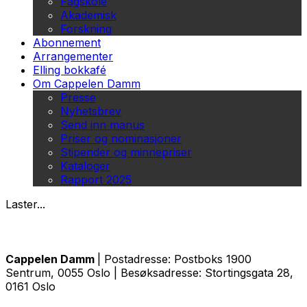
Fagskole
Akademisk
Forskning
Abonnement
Arrangementer
Elling bokkafé
Om Cappelen Damm
Presse
Nyhetsbrev
Send inn manus
Priser og nominasjoner
Stipender og minnepriser
Kataloger
Rapport 2025
Laster...
Cappelen Damm
| Postadresse: Postboks 1900
Sentrum, 0055 Oslo | Besøksadresse: Stortingsgata 28,
0161 Oslo