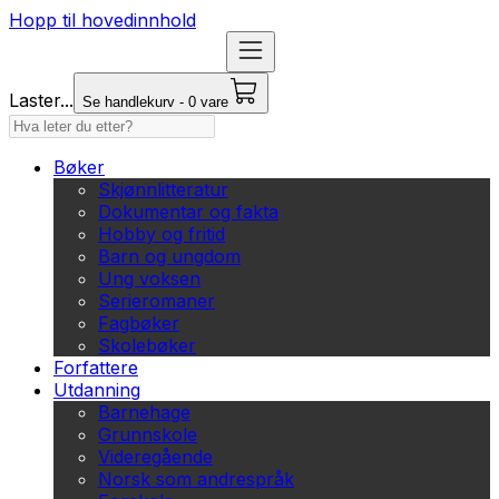
Hopp til hovedinnhold
Laster...
Se handlekurv - 0 vare
Bøker
Skjønnlitteratur
Dokumentar og fakta
Hobby og fritid
Barn og ungdom
Ung voksen
Serieromaner
Fagbøker
Skolebøker
Forfattere
Utdanning
Barnehage
Grunnskole
Videregående
Norsk som andrespråk