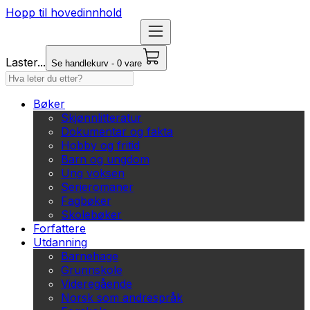
Hopp til hovedinnhold
Laster...
Se handlekurv - 0 vare
Bøker
Skjønnlitteratur
Dokumentar og fakta
Hobby og fritid
Barn og ungdom
Ung voksen
Serieromaner
Fagbøker
Skolebøker
Forfattere
Utdanning
Barnehage
Grunnskole
Videregående
Norsk som andrespråk