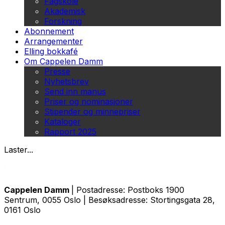
Fagskole
Akademisk
Forskning
Abonnement
Arrangementer
Elling bokkafé
Om Cappelen Damm
Presse
Nyhetsbrev
Send inn manus
Priser og nominasjoner
Stipender og minnepriser
Kataloger
Rapport 2025
Laster...
Cappelen Damm
| Postadresse: Postboks 1900
Sentrum, 0055 Oslo | Besøksadresse: Stortingsgata 28,
0161 Oslo