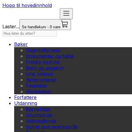
Hopp til hovedinnhold
Laster...
Se handlekurv - 0 vare
Bøker
Skjønnlitteratur
Dokumentar og fakta
Hobby og fritid
Barn og ungdom
Ung voksen
Serieromaner
Fagbøker
Skolebøker
Forfattere
Utdanning
Barnehage
Grunnskole
Videregående
Norsk som andrespråk