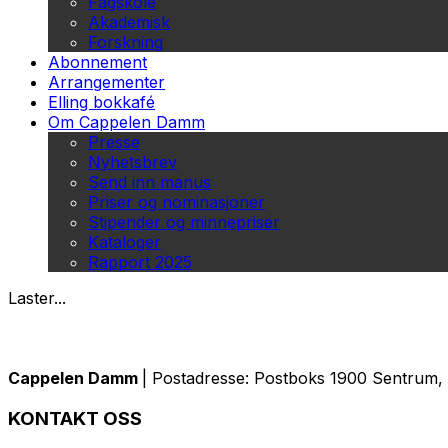
Fagskole
Akademisk
Forskning
Abonnement
Arrangementer
Elling bokkafé
Om Cappelen Damm
Presse
Nyhetsbrev
Send inn manus
Priser og nominasjoner
Stipender og minnepriser
Kataloger
Rapport 2025
Laster...
Cappelen Damm
| Postadresse: Postboks 1900 Sentrum, 
KONTAKT OSS