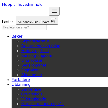
Hopp til hovedinnhold
Laster...
Se handlekurv - 0 vare
Bøker
Skjønnlitteratur
Dokumentar og fakta
Hobby og fritid
Barn og ungdom
Ung voksen
Serieromaner
Fagbøker
Skolebøker
Forfattere
Utdanning
Barnehage
Grunnskole
Videregående
Norsk som andrespråk