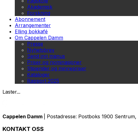
Fagskole
Akademisk
Forskning
Abonnement
Arrangementer
Elling bokkafé
Om Cappelen Damm
Presse
Nyhetsbrev
Send inn manus
Priser og nominasjoner
Stipender og minnepriser
Kataloger
Rapport 2025
Laster...
Cappelen Damm
| Postadresse: Postboks 1900 Sentrum, 
KONTAKT OSS