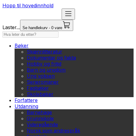
Hopp til hovedinnhold
Laster...
Se handlekurv - 0 vare
Bøker
Skjønnlitteratur
Dokumentar og fakta
Hobby og fritid
Barn og ungdom
Ung voksen
Serieromaner
Fagbøker
Skolebøker
Forfattere
Utdanning
Barnehage
Grunnskole
Videregående
Norsk som andrespråk