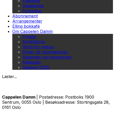
Fagskole
Akademisk
Forskning
Abonnement
Arrangementer
Elling bokkafé
Om Cappelen Damm
Presse
Nyhetsbrev
Send inn manus
Priser og nominasjoner
Stipender og minnepriser
Kataloger
Rapport 2025
Laster...
Cappelen Damm
| Postadresse: Postboks 1900
Sentrum, 0055 Oslo | Besøksadresse: Stortingsgata 28,
0161 Oslo