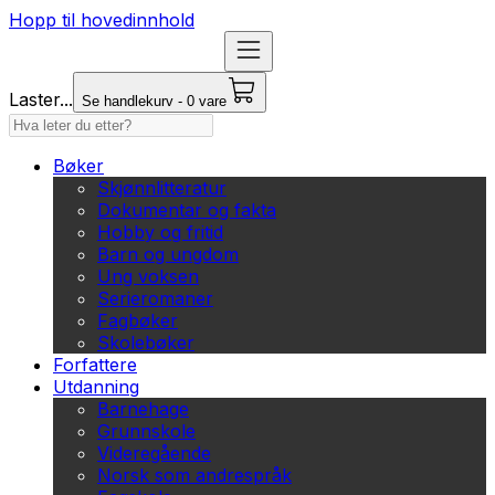
Hopp til hovedinnhold
Laster...
Se handlekurv - 0 vare
Bøker
Skjønnlitteratur
Dokumentar og fakta
Hobby og fritid
Barn og ungdom
Ung voksen
Serieromaner
Fagbøker
Skolebøker
Forfattere
Utdanning
Barnehage
Grunnskole
Videregående
Norsk som andrespråk