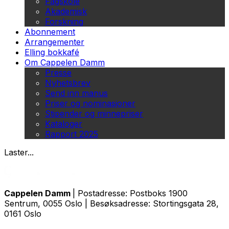
Fagskole
Akademisk
Forskning
Abonnement
Arrangementer
Elling bokkafé
Om Cappelen Damm
Presse
Nyhetsbrev
Send inn manus
Priser og nominasjoner
Stipender og minnepriser
Kataloger
Rapport 2025
Laster...
Cappelen Damm
| Postadresse: Postboks 1900
Sentrum, 0055 Oslo | Besøksadresse: Stortingsgata 28,
0161 Oslo