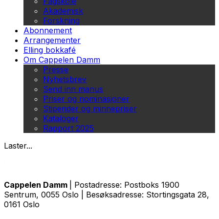
Fagskole
Akademisk
Forskning
Abonnement
Arrangementer
Elling bokkafé
Om Cappelen Damm
Presse
Nyhetsbrev
Send inn manus
Priser og nominasjoner
Stipender og minnepriser
Kataloger
Rapport 2025
Laster...
Cappelen Damm
| Postadresse: Postboks 1900
Sentrum, 0055 Oslo | Besøksadresse: Stortingsgata 28,
0161 Oslo