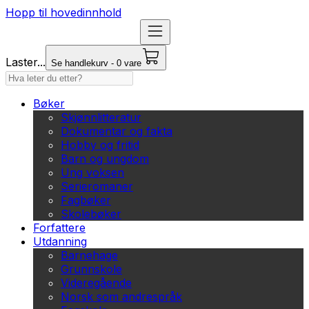
Hopp til hovedinnhold
Laster...
Se handlekurv - 0 vare
Bøker
Skjønnlitteratur
Dokumentar og fakta
Hobby og fritid
Barn og ungdom
Ung voksen
Serieromaner
Fagbøker
Skolebøker
Forfattere
Utdanning
Barnehage
Grunnskole
Videregående
Norsk som andrespråk