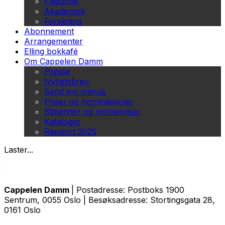
Fagskole
Akademisk
Forskning
Abonnement
Arrangementer
Elling bokkafé
Om Cappelen Damm
Presse
Nyhetsbrev
Send inn manus
Priser og nominasjoner
Stipender og minnepriser
Kataloger
Rapport 2025
Laster...
Cappelen Damm
| Postadresse: Postboks 1900
Sentrum, 0055 Oslo | Besøksadresse: Stortingsgata 28,
0161 Oslo