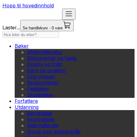
Hopp til hovedinnhold
Laster...
Se handlekurv - 0 vare
Bøker
Skjønnlitteratur
Dokumentar og fakta
Hobby og fritid
Barn og ungdom
Ung voksen
Serieromaner
Fagbøker
Skolebøker
Forfattere
Utdanning
Barnehage
Grunnskole
Videregående
Norsk som andrespråk