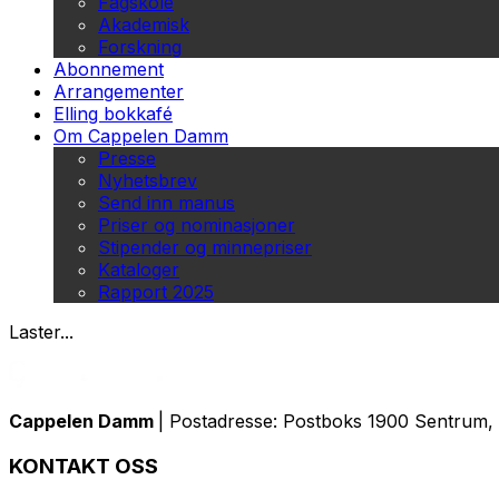
Fagskole
Akademisk
Forskning
Abonnement
Arrangementer
Elling bokkafé
Om Cappelen Damm
Presse
Nyhetsbrev
Send inn manus
Priser og nominasjoner
Stipender og minnepriser
Kataloger
Rapport 2025
Laster...
Cappelen Damm
| Postadresse: Postboks 1900 Sentrum, 
KONTAKT OSS