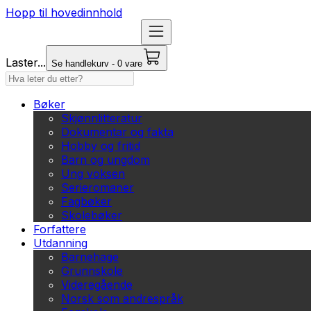
Hopp til hovedinnhold
Laster...
Se handlekurv - 0 vare
Bøker
Skjønnlitteratur
Dokumentar og fakta
Hobby og fritid
Barn og ungdom
Ung voksen
Serieromaner
Fagbøker
Skolebøker
Forfattere
Utdanning
Barnehage
Grunnskole
Videregående
Norsk som andrespråk