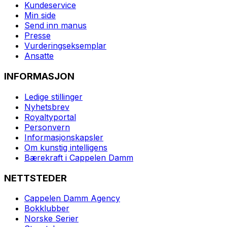
Kundeservice
Min side
Send inn manus
Presse
Vurderingseksemplar
Ansatte
INFORMASJON
Ledige stillinger
Nyhetsbrev
Royaltyportal
Personvern
Informasjonskapsler
Om kunstig intelligens
Bærekraft i Cappelen Damm
NETTSTEDER
Cappelen Damm Agency
Bokklubber
Norske Serier