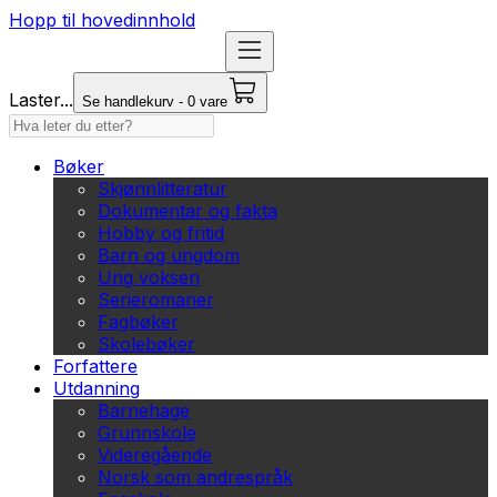
Hopp til hovedinnhold
Laster...
Se handlekurv - 0 vare
Bøker
Skjønnlitteratur
Dokumentar og fakta
Hobby og fritid
Barn og ungdom
Ung voksen
Serieromaner
Fagbøker
Skolebøker
Forfattere
Utdanning
Barnehage
Grunnskole
Videregående
Norsk som andrespråk