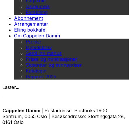
Fagskole
Akademisk
Forskning
Abonnement
Arrangementer
Elling bokkafé
Om Cappelen Damm
Presse
Nyhetsbrev
Send inn manus
Priser og nominasjoner
Stipender og minnepriser
Kataloger
Rapport 2025
Laster...
Cappelen Damm
| Postadresse: Postboks 1900
Sentrum, 0055 Oslo | Besøksadresse: Stortingsgata 28,
0161 Oslo