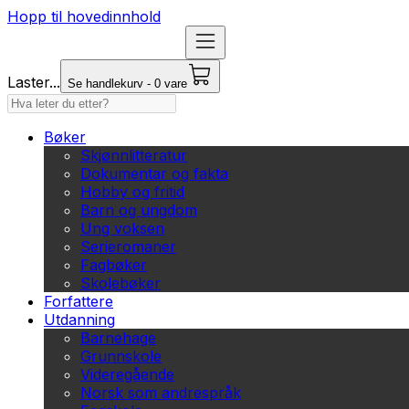
Hopp til hovedinnhold
Laster...
Se handlekurv - 0 vare
Bøker
Skjønnlitteratur
Dokumentar og fakta
Hobby og fritid
Barn og ungdom
Ung voksen
Serieromaner
Fagbøker
Skolebøker
Forfattere
Utdanning
Barnehage
Grunnskole
Videregående
Norsk som andrespråk