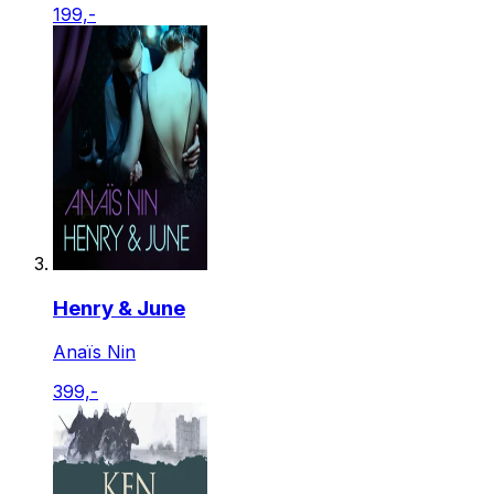
199,-
Henry & June
Anaïs Nin
399,-