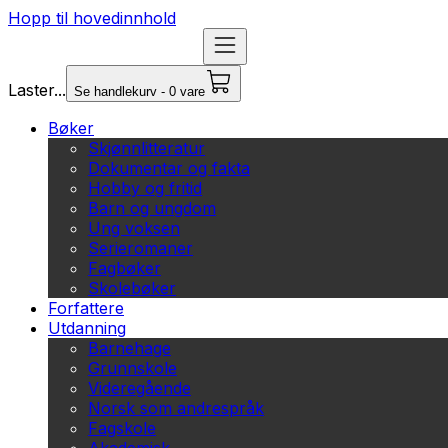
Hopp til hovedinnhold
Laster...
Se handlekurv - 0 vare
Bøker
Skjønnlitteratur
Dokumentar og fakta
Hobby og fritid
Barn og ungdom
Ung voksen
Serieromaner
Fagbøker
Skolebøker
Forfattere
Utdanning
Barnehage
Grunnskole
Videregående
Norsk som andrespråk
Fagskole