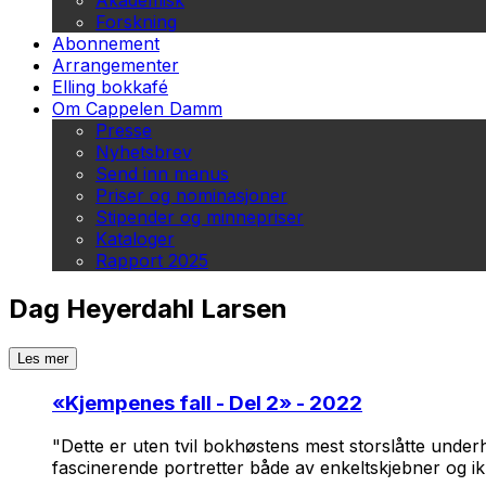
Akademisk
Forskning
Abonnement
Arrangementer
Elling bokkafé
Om Cappelen Damm
Presse
Nyhetsbrev
Send inn manus
Priser og nominasjoner
Stipender og minnepriser
Kataloger
Rapport 2025
Dag Heyerdahl Larsen
Les mer
«
Kjempenes fall - Del 2
» - 2022
"Dette er uten tvil bokhøstens mest storslåtte under
fascinerende portretter både av enkeltskjebner og ikk