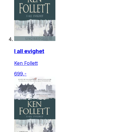
I all evighet
Ken Follett
699,-