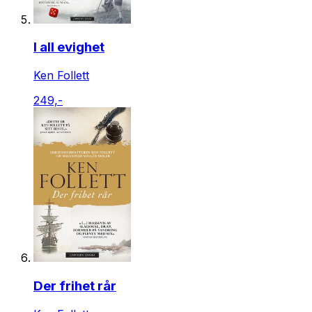
I all evighet
Ken Follett
249,-
Der frihet rår