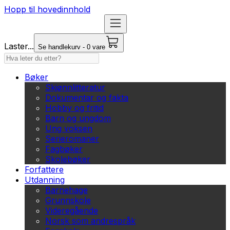
Hopp til hovedinnhold
Laster...
Se handlekurv - 0 vare
Bøker
Skjønnlitteratur
Dokumentar og fakta
Hobby og fritid
Barn og ungdom
Ung voksen
Serieromaner
Fagbøker
Skolebøker
Forfattere
Utdanning
Barnehage
Grunnskole
Videregående
Norsk som andrespråk