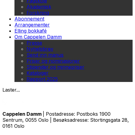
Fagskole
Akademisk
Forskning
Abonnement
Arrangementer
Elling bokkafé
Om Cappelen Damm
Presse
Nyhetsbrev
Send inn manus
Priser og nominasjoner
Stipender og minnepriser
Kataloger
Rapport 2025
Laster...
Cappelen Damm
| Postadresse: Postboks 1900
Sentrum, 0055 Oslo | Besøksadresse: Stortingsgata 28,
0161 Oslo