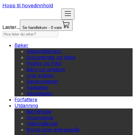
Hopp til hovedinnhold
Laster...
Se handlekurv - 0 vare
Bøker
Skjønnlitteratur
Dokumentar og fakta
Hobby og fritid
Barn og ungdom
Ung voksen
Serieromaner
Fagbøker
Skolebøker
Forfattere
Utdanning
Barnehage
Grunnskole
Videregående
Norsk som andrespråk