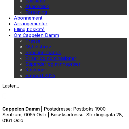
Fagskole
Akademisk
Forskning
Abonnement
Arrangementer
Elling bokkafé
Om Cappelen Damm
Presse
Nyhetsbrev
Send inn manus
Priser og nominasjoner
Stipender og minnepriser
Kataloger
Rapport 2025
Laster...
Cappelen Damm
| Postadresse: Postboks 1900
Sentrum, 0055 Oslo | Besøksadresse: Stortingsgata 28,
0161 Oslo