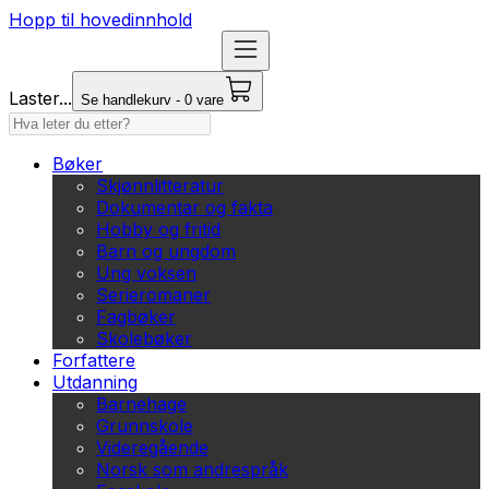
Hopp til hovedinnhold
Laster...
Se handlekurv - 0 vare
Bøker
Skjønnlitteratur
Dokumentar og fakta
Hobby og fritid
Barn og ungdom
Ung voksen
Serieromaner
Fagbøker
Skolebøker
Forfattere
Utdanning
Barnehage
Grunnskole
Videregående
Norsk som andrespråk