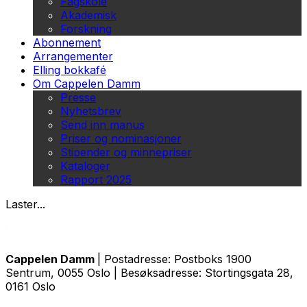
Fagskole
Akademisk
Forskning
Abonnement
Arrangementer
Elling bokkafé
Om Cappelen Damm
Presse
Nyhetsbrev
Send inn manus
Priser og nominasjoner
Stipender og minnepriser
Kataloger
Rapport 2025
Laster...
Cappelen Damm
| Postadresse: Postboks 1900
Sentrum, 0055 Oslo | Besøksadresse: Stortingsgata 28,
0161 Oslo