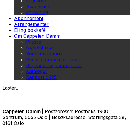
Fagskole
Akademisk
Forskning
Abonnement
Arrangementer
Elling bokkafé
Om Cappelen Damm
Presse
Nyhetsbrev
Send inn manus
Priser og nominasjoner
Stipender og minnepriser
Kataloger
Rapport 2025
Laster...
Cappelen Damm
| Postadresse: Postboks 1900
Sentrum, 0055 Oslo | Besøksadresse: Stortingsgata 28,
0161 Oslo