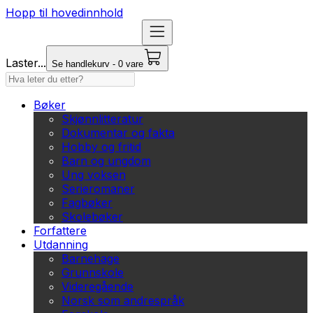
Hopp til hovedinnhold
Laster...
Se handlekurv - 0 vare
Bøker
Skjønnlitteratur
Dokumentar og fakta
Hobby og fritid
Barn og ungdom
Ung voksen
Serieromaner
Fagbøker
Skolebøker
Forfattere
Utdanning
Barnehage
Grunnskole
Videregående
Norsk som andrespråk