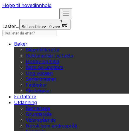
Hopp til hovedinnhold
Laster...
Se handlekurv - 0 vare
Bøker
Skjønnlitteratur
Dokumentar og fakta
Hobby og fritid
Barn og ungdom
Ung voksen
Serieromaner
Fagbøker
Skolebøker
Forfattere
Utdanning
Barnehage
Grunnskole
Videregående
Norsk som andrespråk