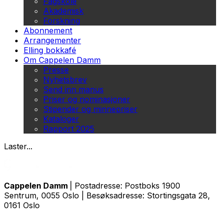
Fagskole
Akademisk
Forskning
Abonnement
Arrangementer
Elling bokkafé
Om Cappelen Damm
Presse
Nyhetsbrev
Send inn manus
Priser og nominasjoner
Stipender og minnepriser
Kataloger
Rapport 2025
Laster...
Cappelen Damm
| Postadresse: Postboks 1900
Sentrum, 0055 Oslo | Besøksadresse: Stortingsgata 28,
0161 Oslo