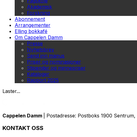
Fagskole
Akademisk
Forskning
Abonnement
Arrangementer
Elling bokkafé
Om Cappelen Damm
Presse
Nyhetsbrev
Send inn manus
Priser og nominasjoner
Stipender og minnepriser
Kataloger
Rapport 2025
Laster...
Cappelen Damm
| Postadresse: Postboks 1900 Sentrum, 
KONTAKT OSS