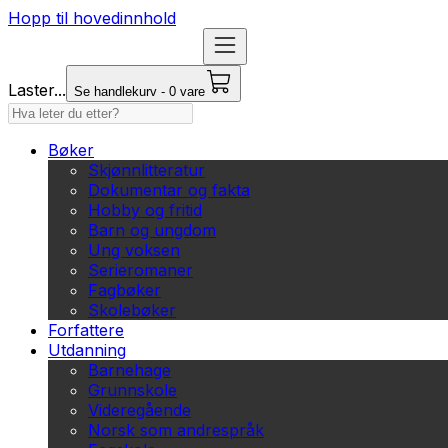
Hopp til hovedinnhold
Laster...
Se handlekurv - 0 vare
Bøker
Skjønnlitteratur
Dokumentar og fakta
Hobby og fritid
Barn og ungdom
Ung voksen
Serieromaner
Fagbøker
Skolebøker
Forfattere
Utdanning
Barnehage
Grunnskole
Videregående
Norsk som andrespråk