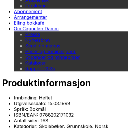
Akademisk
Forskning
Abonnement
Arrangementer
Elling bokkafé
Om Cappelen Damm
Presse
Nyhetsbrev
Send inn manus
Priser og nominasjoner
Stipender og minnepriser
Kataloger
Rapport 2025
Produktinformasjon
Innbinding:
Heftet
Utgivelsesdato:
15.03.1998
Språk:
Bokmål
ISBN/EAN:
9788202171032
Antall sider:
168
Kategorier:
Skolebøker, Grunnskole, Norsk