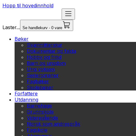
Hopp til hovedinnhold
Laster...
Se handlekurv - 0 vare
Bøker
Skjønnlitteratur
Dokumentar og fakta
Hobby og fritid
Barn og ungdom
Ung voksen
Serieromaner
Fagbøker
Skolebøker
Forfattere
Utdanning
Barnehage
Grunnskole
Videregående
Norsk som andrespråk
Fagskole