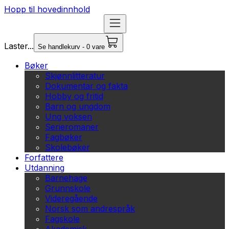
Hopp til hovedinnhold
Laster...
Se handlekurv - 0 vare
Bøker
Skjønnlitteratur
Dokumentar og fakta
Hobby og fritid
Barn og ungdom
Ung voksen
Serieromaner
Fagbøker
Skolebøker
Forfattere
Utdanning
Barnehage
Grunnskole
Videregående
Norsk som andrespråk
Fagskole