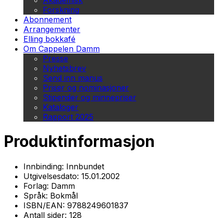
Akademisk
Forskning
Abonnement
Arrangementer
Elling bokkafé
Om Cappelen Damm
Presse
Nyhetsbrev
Send inn manus
Priser og nominasjoner
Stipender og minnepriser
Kataloger
Rapport 2025
Produktinformasjon
Innbinding:
Innbundet
Utgivelsesdato:
15.01.2002
Forlag:
Damm
Språk:
Bokmål
ISBN/EAN:
9788249601837
Antall sider:
128